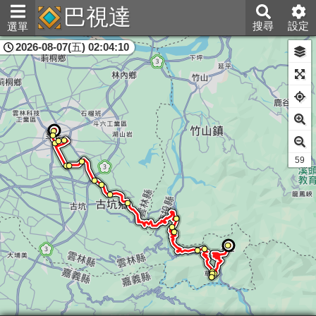
巴視達
搜尋
設定
選單
2026-08-07(五) 02:04:10
雲林縣
57