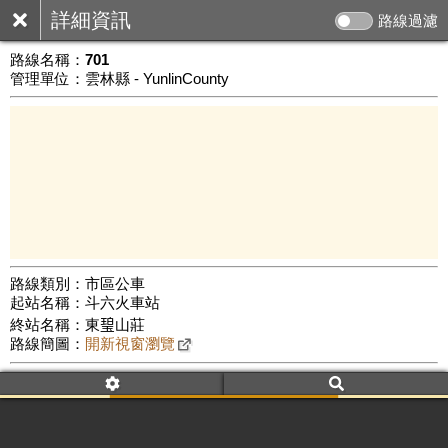
詳細資訊
路線過濾
路線名稱：
701
管理單位：雲林縣 - YunlinCounty
路線類別：市區公車
起站名稱：斗六火車站
10 km
終站名稱：東𤧥山莊
公車數量: 累計586、上線332
Leaflet
|
©
Google Map
路線簡圖：
開新視窗瀏覽
附屬名稱：701
車頭描述：斗六
荷苞村
草嶺
附屬名稱：701