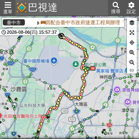
巴視達
搜尋
設定
選單
🚌因配合臺中市政府捷運工程局辦理「臺中捷
臺中市
2026-08-06(四) 15:57:37
60