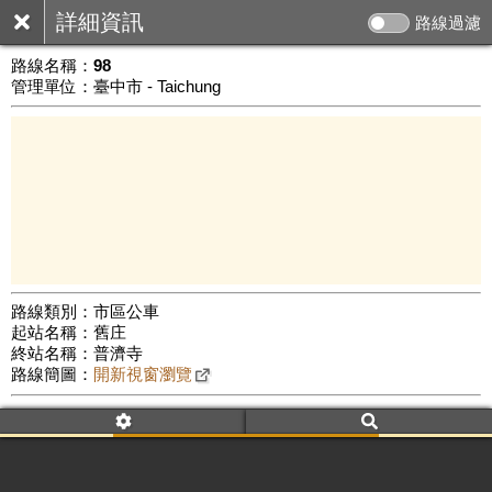
詳細資訊
路線過濾
路線名稱：
98
管理單位：臺中市 - Taichung
路線類別：市區公車
起站名稱：舊庄
5 km
終站名稱：普濟寺
公車數量: 累計7970、上線6832
Leaflet
|
©
Google Map
路線簡圖：
開新視窗瀏覽
附屬名稱：98
車頭描述：舊庄
普濟寺
附屬名稱：98