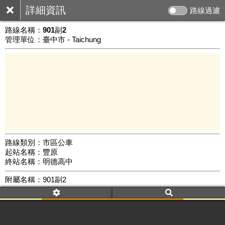
詳細資訊
路線過濾
路線名稱：
901副2
管理單位：臺中市 - Taichung
路線類別：市區公車
起站名稱：豐原
10 km
終站名稱：明德高中
公車數量: 累計595、上線299
Leaflet
|
©
Google Map
附屬名稱：901副2
車頭描述：豐原
明德高中
附屬名稱：901副2
去返程：返程