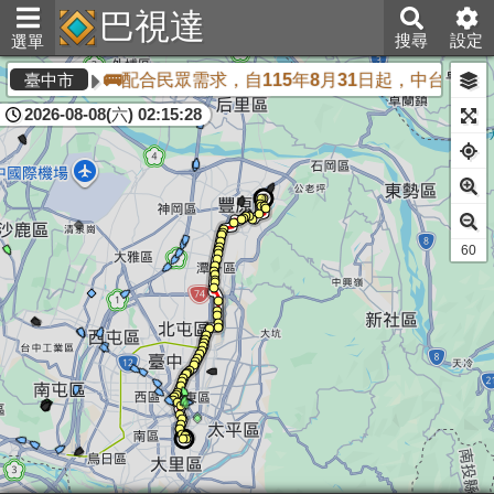
巴視達
搜尋
設定
選單
🚌配合民眾需求，自115年8月31日起，中台灣客
臺中市
2026-08-08(六) 02:15:28
60