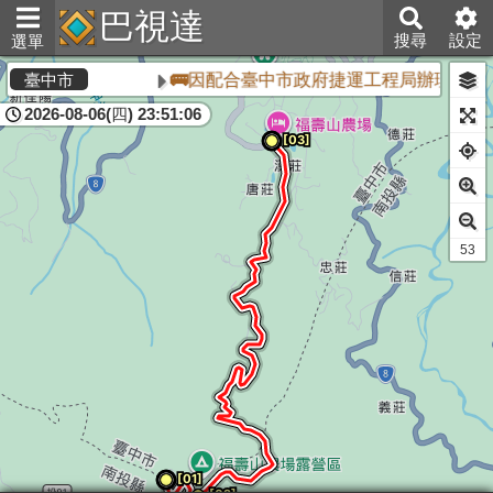
巴視達
搜尋
設定
選單
🚌因配合臺中市政府捷運工程局辦理「臺中
臺中市
2026-08-06(四) 23:51:06
52