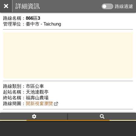
詳細資訊
路線過濾
路線名稱：
866區3
管理單位：臺中市 - Taichung
路線類別：市區公車
起站名稱：天池達觀亭
1 km
終站名稱：福壽山農場
公車數量: 累計2041、上線1115
Leaflet
|
©
Google Map
路線簡圖：
開新視窗瀏覽
附屬名稱：866區3
車頭描述：天池達觀亭
福壽山農場
附屬名稱：866區3