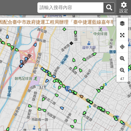
設定
合臺中市政府捷運工程局辦理「臺中捷運藍線嘉年華健走活動」封閉
48