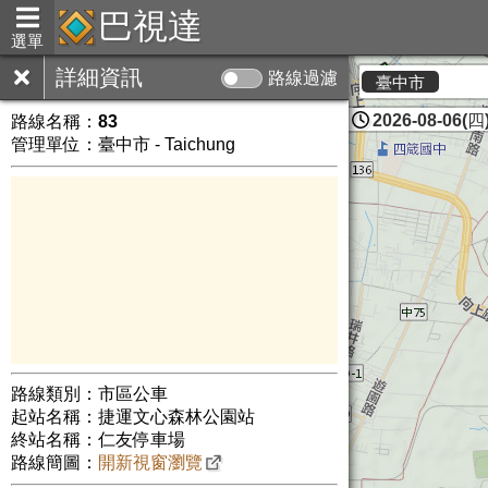
巴視達
選單
詳細資訊
路線過濾
臺中市
2026-08-06(四)
路線名稱：
83
管理單位：臺中市 - Taichung
路線類別：市區公車
起站名稱：捷運文心森林公園站
終站名稱：仁友停車場
路線簡圖：
開新視窗瀏覽