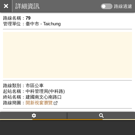
詳細資訊
路線過濾
路線名稱：
79
管理單位：臺中市 - Taichung
路線類別：市區公車
起站名稱：中科管理局(中科路)
5 km
終站名稱：建國南文心南路口
公車數量: 累計8389、上線7128
Leaflet
|
©
Google Map
路線簡圖：
開新視窗瀏覽
附屬名稱：79
車頭描述：中科管理局(中科路)
建國南文心南路口
附屬名稱：79