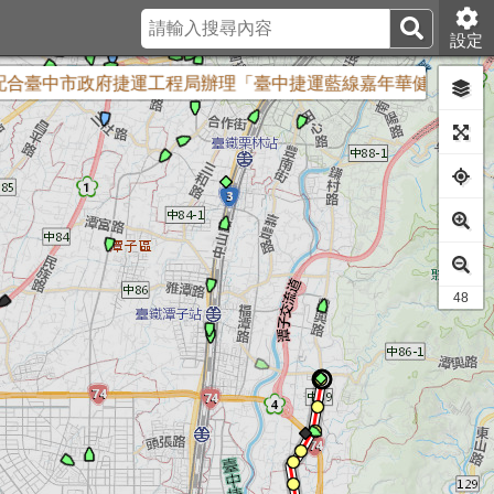
設定
中市政府捷運工程局辦理「臺中捷運藍線嘉年華健走活動」封閉台灣
41