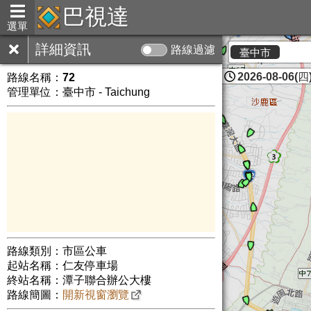
巴視達
選單
詳細資訊
路線過濾
臺中市
2026-08-06(四)
路線名稱：
72
管理單位：臺中市 - Taichung
路線類別：市區公車
起站名稱：仁友停車場
終站名稱：潭子聯合辦公大樓
路線簡圖：
開新視窗瀏覽