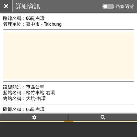
詳細資訊
路線過濾
路線名稱：
66副右環
管理單位：臺中市 - Taichung
路線類別：市區公車
起站名稱：松竹車站-右環
5 km
終站名稱：大坑-右環
公車數量: 累計588、上線241
Leaflet
|
©
Google Map
附屬名稱：66副右環
車頭描述：松竹車站
大坑
松竹車站
附屬名稱：66副右環
去返程：返程