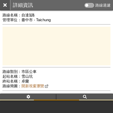
詳細資訊
路線過濾
路線名稱：
自達1路
管理單位：臺中市 - Taichung
路線類別：市區公車
起站名稱：雪山坑
10 km
終站名稱：卓蘭
公車數量: 累計5609、上線4284
Leaflet
|
©
Google Map
路線簡圖：
開新視窗瀏覽
附屬名稱：自達1路
車頭描述：雪山坑
卓蘭
附屬名稱：自達1路