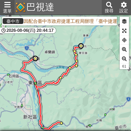
巴視達
搜尋
設定
選單
🚌因配合臺中市政府捷運工程局辦理「臺中捷運藍線嘉年
臺中市
2026-08-06(四) 20:44:17
60