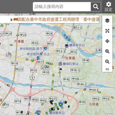
設定
🚌因配合臺中市政府捷運工程局辦理「臺中捷運藍線嘉年華健走活
30