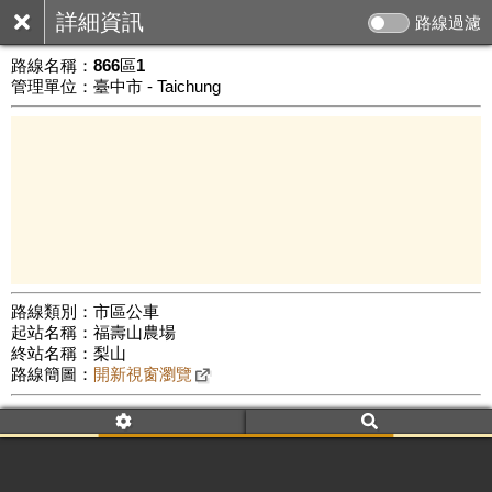
詳細資訊
路線過濾
路線名稱：
866區1
管理單位：臺中市 - Taichung
路線類別：市區公車
起站名稱：福壽山農場
500 m
終站名稱：梨山
公車數量: 累計870、上線374
Leaflet
|
©
Google Map
路線簡圖：
開新視窗瀏覽
附屬名稱：866區1
車頭描述：福壽山農場
梨山
附屬名稱：866區1