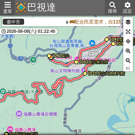
巴視達
搜尋
設定
選單
🚌配合民眾需求，自115年8
臺中市
2026-08-08(六) 01:22:40
61