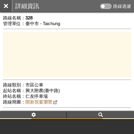
詳細資訊
路線過濾
路線名稱：
328
管理單位：臺中市 - Taichung
路線類別：市區公車
起站名稱：興大附農(臺中路)
5 km
終站名稱：仁友停車場
公車數量: 累計7488、上線6309
Leaflet
|
©
Google Map
路線簡圖：
開新視窗瀏覽
附屬名稱：328
車頭描述：興大附農(臺中路)
仁友停車場
附屬名稱：328