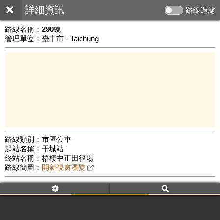
詳細資訊
路線過濾
路線名稱：
290繞
管理單位：臺中市 - Taichung
路線類別：市區公車
起站名稱：干城站
10 km
終站名稱：梧棲中正田徑場
公車數量: 累計6522、上線6061
Leaflet
|
©
Google Map
路線簡圖：
開新視窗瀏覽
附屬名稱：290繞
車頭描述：干城站
梧棲中正田徑場
附屬名稱：290繞