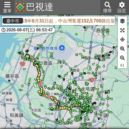
巴視達
搜尋
設定
選單
需求，自115年8月31日起，中台灣客運152及700路往翁子
臺中市
2026-08-07(五) 06:53:47
60