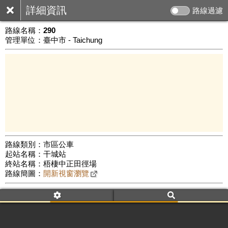
詳細資訊
路線過濾
路線名稱：
290
管理單位：臺中市 - Taichung
路線類別：市區公車
起站名稱：干城站
10 km
終站名稱：梧棲中正田徑場
公車數量: 累計8209、上線7208
Leaflet
|
©
Google Map
路線簡圖：
開新視窗瀏覽
附屬名稱：290
車頭描述：干城站
梧棲中正田徑場
附屬名稱：290