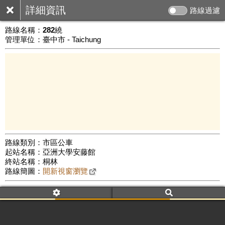
詳細資訊
路線過濾
路線名稱：
282繞
管理單位：臺中市 - Taichung
路線類別：市區公車
起站名稱：亞洲大學安藤館
5 km
終站名稱：桐林
公車數量: 累計8894、上線7986
Leaflet
|
©
Google Map
路線簡圖：
開新視窗瀏覽
附屬名稱：282繞
車頭描述：亞洲大學安藤館
桐林