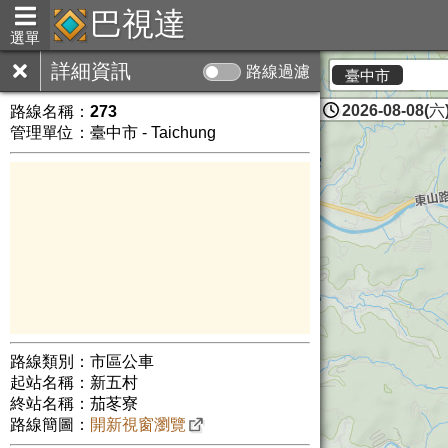
巴視達
選單
詳細資訊
路線過濾
臺中市
2026-08-08(六)
路線名稱：
273
管理單位：臺中市 - Taichung
路線類別：市區公車
起站名稱：新五村
終站名稱：茄苳寮
路線簡圖：
開新視窗瀏覽