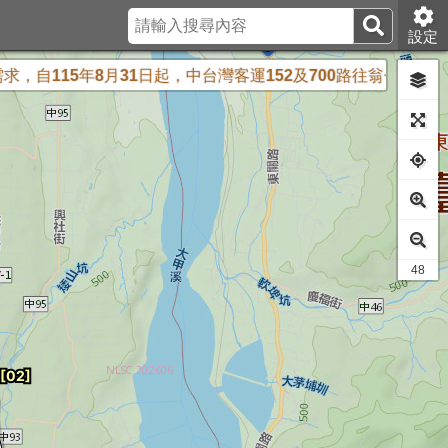
設定
115年8月31日起，中台灣客運152及700路往翁子方向改為停
41