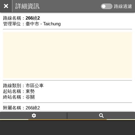
詳細資訊
路線過濾
路線名稱：
266繞2
管理單位：臺中市 - Taichung
路線類別：市區公車
起站名稱：東勢
10 km
終站名稱：谷關
公車數量: 累計6539、上線5514
Leaflet
|
©
Google Map
附屬名稱：266繞2
車頭描述：東勢
白冷國小
谷關
附屬名稱：266繞2
去返程：返程