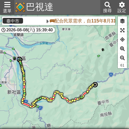
巴視達
搜尋
設定
選單
🚌配合民眾需求，自115年8月31日起
臺中市
2026-08-08(六) 15:39:40
60