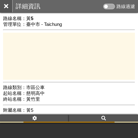
詳細資訊
路線過濾
路線名稱：
黃5
管理單位：臺中市 - Taichung
路線類別：市區公車
起站名稱：慈明高中
3 km
終站名稱：黃竹里
公車數量: 累計948、上線598
Leaflet
|
©
Google Map
附屬名稱：黃5
車頭描述：慈明高中
黃竹里
附屬名稱：黃5
去返程：返程