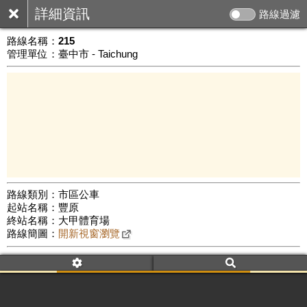
詳細資訊
路線過濾
路線名稱：
215
管理單位：臺中市 - Taichung
路線類別：市區公車
起站名稱：豐原
5 km
終站名稱：大甲體育場
公車數量: 累計908、上線422
Leaflet
|
©
Google Map
路線簡圖：
開新視窗瀏覽
附屬名稱：215
車頭描述：豐原
麗寶樂園
大甲體育場
附屬名稱：215