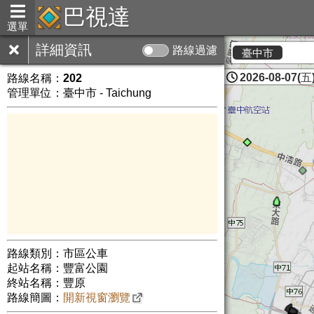
巴視達
選單
詳細資訊
路線過濾
臺中市
2026-08-07(五)
路線名稱：
202
管理單位：臺中市 - Taichung
路線類別：市區公車
起站名稱：豐富公園
終站名稱：豐原
路線簡圖：
開新視窗瀏覽