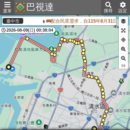
巴視達
搜尋
設定
選單
🚌配合民眾需求，自115年8月31日起
臺中市
2026-08-09(日) 00:38:04
59