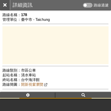
詳細資訊
路線過濾
路線名稱：
178
管理單位：臺中市 - Taichung
路線類別：市區公車
起站名稱：清水車站
3 km
終站名稱：台中海洋館
公車數量: 累計1109、上線524
Leaflet
|
©
Google Map
路線簡圖：
開新視窗瀏覽
附屬名稱：178
車頭描述：清水車站
台中海洋館
附屬名稱：178