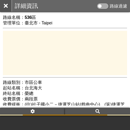
詳細資訊
路線過濾
路線名稱：
536區
管理單位：臺北市 - Taipei
路線類別：市區公車
起站名稱：台北海大
3 km
終站名稱：榮總
公車數量: 累計776、上線350
Leaflet
|
©
Google Map
收費票價：兩段票
收費緩衝：(往)社子國小二－捷運芝山站(戲曲中心)、(返)捷運芝
山站(戲曲中心)－洲美橋
路線簡圖：
開新視窗瀏覽
附屬名稱：536區