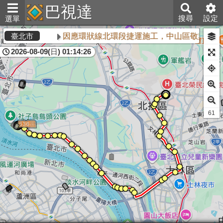
巴視達
搜尋
設定
選單
因應環狀線北環段捷運施工，中山區敬業三路
臺北市
2026-08-09(日) 01:14:26
61