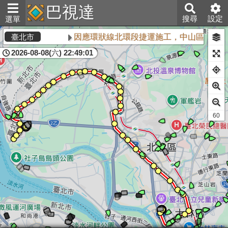
巴視達
搜尋
設定
選單
因應環狀線北環段捷運施工，中山區敬業三
臺北市
2026-08-08(六) 22:49:01
60