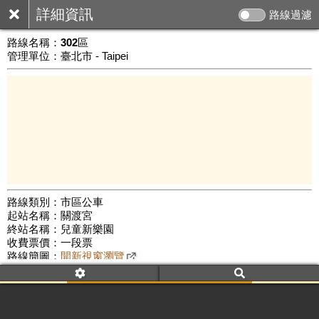
詳細資訊
路線過濾
路線名稱：
302區
管理單位：臺北市 - Taipei
路線類別：市區公車
起站名稱：關渡宮
3 km
終站名稱：兒童新樂園
公車數量: 累計2973、上線2194
Leaflet
|
©
Google Map
收費票價：一段票
路線簡圖：
開新視窗瀏覽
附屬名稱：302區
首班時間：平日(06:10)、假日(06:00)
末班時間：平日(17:10)、假日(17:00)