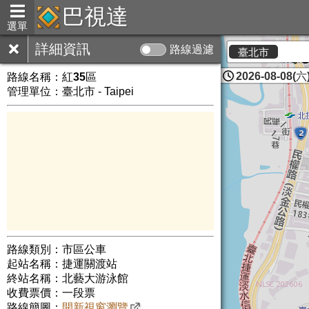
巴視達
選單
詳細資訊
路線過濾
臺北市
2026-08-08(六)
路線名稱：
紅35區
管理單位：臺北市 - Taipei
路線類別：市區公車
起站名稱：捷運關渡站
終站名稱：北藝大游泳館
收費票價：一段票
路線簡圖：
開新視窗瀏覽