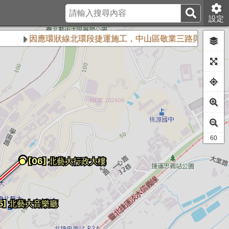
設定
因應環狀線北環段捷運施工，中山區敬業三路與樂群三路口
50