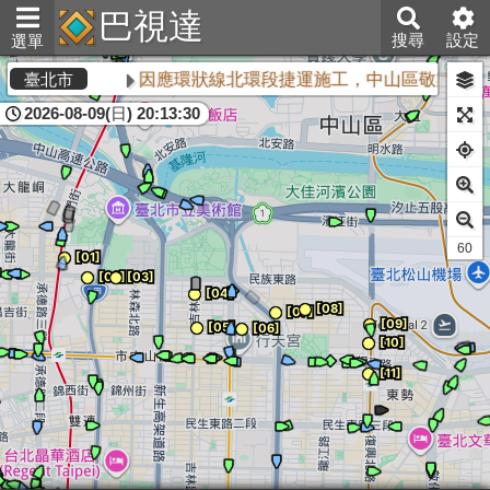
巴視達
搜尋
設定
選單
因應環狀線北環段捷運施工，中山區敬業三路
臺北市
2026-08-09(日) 20:13:30
61