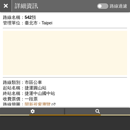
詳細資訊
路線過濾
路線名稱：
542預
管理單位：臺北市 - Taipei
路線類別：市區公車
起站名稱：捷運圓山站
1 km
終站名稱：捷運中山國中站
公車數量: 累計4899、上線3915
Leaflet
|
©
Google Map
收費票價：一段票
路線簡圖：
開新視窗瀏覽
附屬名稱：542預
首班時間：平日(06:30)、假日(--:--)
末班時間：平日(14:00)、假日(--:--)