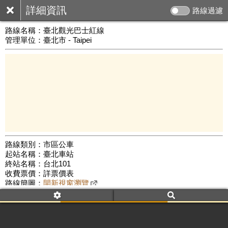
詳細資訊
路線過濾
路線名稱：
臺北觀光巴士紅線
管理單位：臺北市 - Taipei
路線類別：市區公車
起站名稱：臺北車站
5 km
終站名稱：台北101
公車數量: 累計8736、上線7668
Leaflet
|
©
Google Map
收費票價：詳票價表
路線簡圖：
開新視窗瀏覽
附屬名稱：臺北觀光巴士紅線
首班時間：平日(09:10)、假日(09:10)
末班時間：平日(18:50)、假日(18:50)