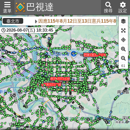
巴視達
搜尋
設定
選單
因應115年8月12日至13日憲兵115年8
臺北市
2026-08-07(五) 18:33:45
61