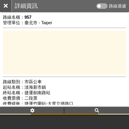
詳細資訊
路線過濾
路線名稱：
957
管理單位：臺北市 - Taipei
路線類別：市區公車
起站名稱：淡海新市鎮
10 km
終站名稱：捷運劍南路站
公車數量: 累計6591、上線5561
Leaflet
|
©
Google Map
收費票價：二段票
收費緩衝：捷運竹圍站-大度立德路口
路線簡圖：
開新視窗瀏覽
附屬名稱：957
首班時間：平日(05:30)、假日(06:00)