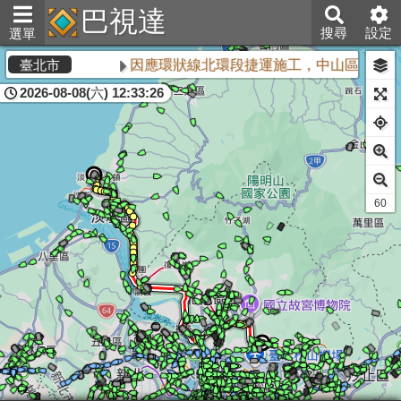
巴視達
搜尋
設定
選單
因應環狀線北環段捷運施工，中山區敬業三
臺北市
2026-08-08(六) 12:33:26
61