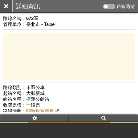
詳細資訊
路線過濾
路線名稱：
672區
管理單位：臺北市 - Taipei
路線類別：市區公車
起站名稱：大鵬新城
1 km
終站名稱：捷運公館站
公車數量: 累計4938、上線3950
Leaflet
|
©
Google Map
收費票價：一段票
路線簡圖：
開新視窗瀏覽
附屬名稱：672區
首班時間：平日(06:30)、假日(--:--)
末班時間：平日(07:40)、假日(--:--)