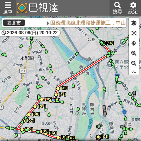
巴視達
搜尋
設定
選單
因應環狀線北環段捷運施工，中山區敬業
臺北市
2026-08-09(日) 20:10:22
60