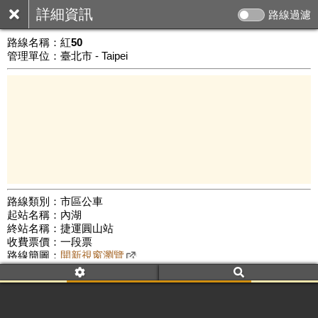
詳細資訊
路線過濾
路線名稱：
紅50
管理單位：臺北市 - Taipei
路線類別：市區公車
起站名稱：內湖
5 km
終站名稱：捷運圓山站
公車數量: 累計4854、上線3860
Leaflet
|
©
Google Map
收費票價：一段票
路線簡圖：
開新視窗瀏覽
附屬名稱：紅50
首班時間：平日(06:00)、假日(06:00)
末班時間：平日(22:00)、假日(22:00)