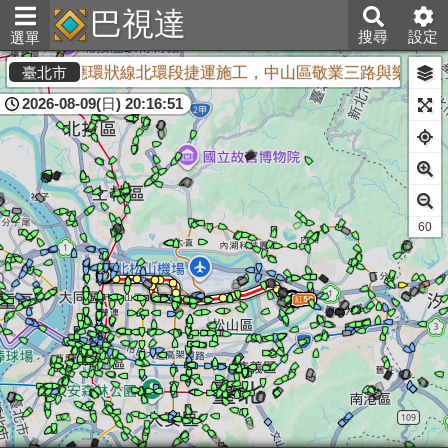
巴視達
搜尋
設定
選單
因應環狀線北環段捷運施工，中山區敬業三路與樂群三路
臺北市
2026-08-09(日) 20:16:52
60