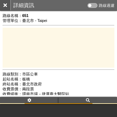
詳細資訊
路線過濾
路線名稱：
651
管理單位：臺北市 - Taipei
路線類別：市區公車
起站名稱：板橋
5 km
終站名稱：臺北市政府
公車數量: 累計5806、上線4983
Leaflet
|
©
Google Map
收費票價：兩段票
收費緩衝：環南市場－捷運臺大醫院站
路線簡圖：
開新視窗瀏覽
附屬名稱：651假日
首班時間：平日(05:30)、假日(05:30)