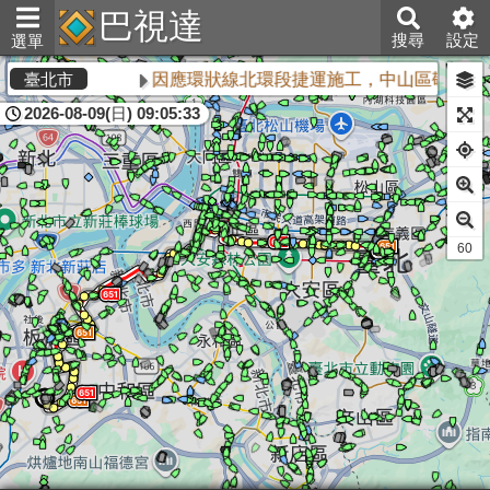
巴視達
搜尋
設定
選單
因應環狀線北環段捷運施工，中山區敬業三
臺北市
2026-08-09(日) 09:05:33
60