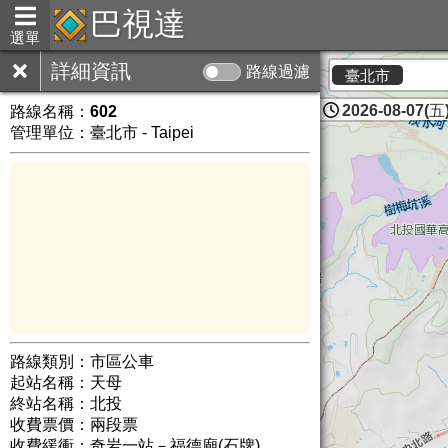
巴視達
選單
詳細資訊
路線過濾
臺北市
2026-08-07(五)
路線名稱：
602
管理單位：臺北市 - Taipei
路線類別：市區公車
起站名稱：天母
終站名稱：北投
收費票價：兩段票
收費緩衝：奇岩一站－福德廟(石牌)