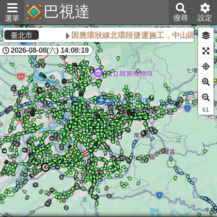
巴視達
搜尋
設定
選單
因應環狀線北環段捷運施工，中山區敬業三
臺北市
2026-08-08(六) 14:08:19
61