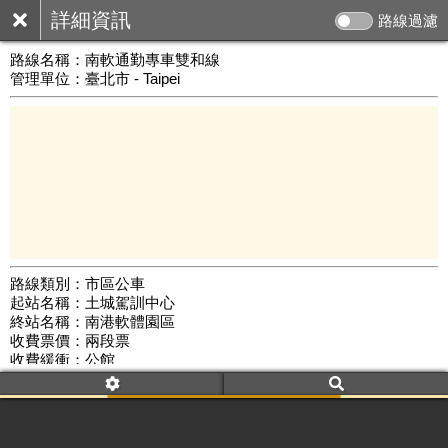
詳細資訊
路線過濾
路線名稱：
南軟通勤專車雙和線
管理單位：臺北市 - Taipei
路線類別：市區公車
起站名稱：土城駕訓中心
10 km
終站名稱：南港軟體園區
公車數量: 累計6436、上線5501
Leaflet
|
©
Google Map
收費票價：兩段票
收費緩衝：公館
路線簡圖：
開新視窗瀏覽
附屬名稱：南軟雙和(上午)(大都會)
首班時間：平日(06:40)、假日(--:--)