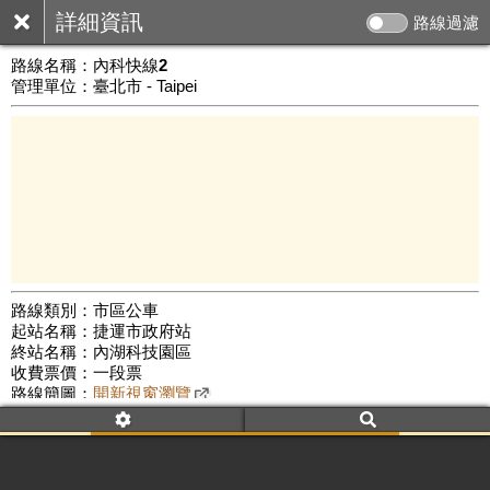
詳細資訊
路線過濾
路線名稱：
內科快線2
管理單位：臺北市 - Taipei
路線類別：市區公車
起站名稱：捷運市政府站
3 km
終站名稱：內湖科技園區
公車數量: 累計6531、上線5480
Leaflet
|
©
Google Map
收費票價：一段票
路線簡圖：
開新視窗瀏覽
附屬名稱：內快2(上午)(三重)
首班時間：平日(07:30)、假日(--:--)
末班時間：平日(20:00)、假日(--:--)