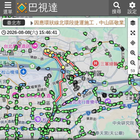
巴視達
搜尋
設定
選單
因應環狀線北環段捷運施工，中山區敬業三路與
臺北市
2026-08-08(六) 15:46:41
58