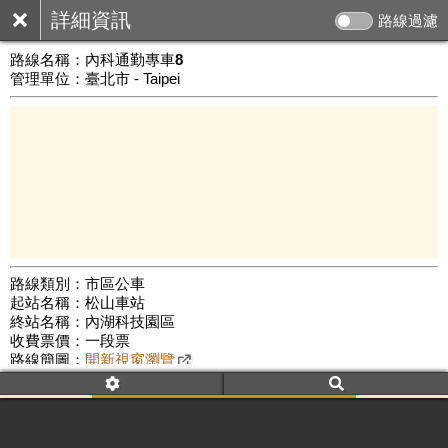
詳細資訊
路線過濾
路線名稱：
內科通勤專車8
管理單位：臺北市 - Taipei
路線類別：市區公車
起站名稱：松山車站
1 km
終站名稱：內湖科技園區
公車數量: 累計6480、上線5425
Leaflet
|
©
Google Map
收費票價：一段票
路線簡圖：
開新視窗瀏覽
附屬名稱：內科8往內科
首班時間：平日(07:50)、假日(--:--)
末班時間：平日(18:20)、假日(--:--)