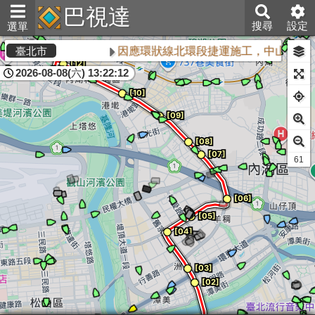
巴視達
搜尋
設定
選單
因應環狀線北環段捷運施工，中山區敬業
臺北市
2026-08-08(六) 13:22:12
61