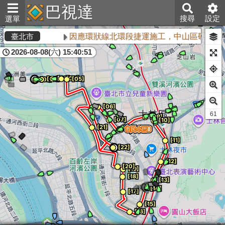
巴視達
搜尋
設定
選單
因應環狀線北環段捷運施工，中山區敬業三
臺北市
2026-08-08(六) 15:40:51
60