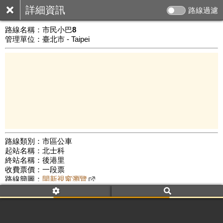
詳細資訊
路線過濾
路線名稱：
市民小巴8
管理單位：臺北市 - Taipei
路線類別：市區公車
起站名稱：北士科
1 km
終站名稱：後港里
公車數量: 累計6559、上線5572
Leaflet
|
©
Google Map
收費票價：一段票
路線簡圖：
開新視窗瀏覽
附屬名稱：市民小巴8經士林監理站
首班時間：平日(06:00)、假日(06:00)
末班時間：平日(18:30)、假日(18:30)