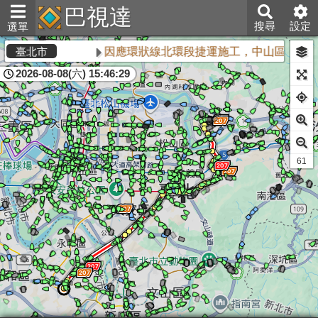
巴視達
搜尋
設定
選單
因應環狀線北環段捷運施工，中山區敬業三
臺北市
2026-08-08(六) 15:46:29
60