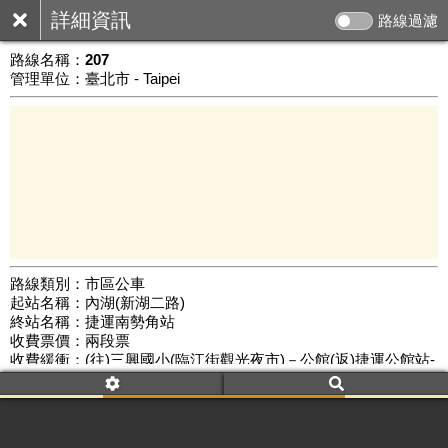
詳細資訊
路線過濾
路線名稱：
207
管理單位：臺北市 - Taipei
路線類別：市區公車
起站名稱：內湖(新湖二路)
5 km
終站名稱：捷運南勢角站
公車數量: 累計6536、上線5568
Leaflet
|
©
Google Map
收費票價：兩段票
收費緩衝：(往)三興國小(臨江街觀光夜市)－公館(返)捷運公館站-
三興國小(臨江街觀光夜市)
路線簡圖：
開新視窗瀏覽
附屬名稱：207