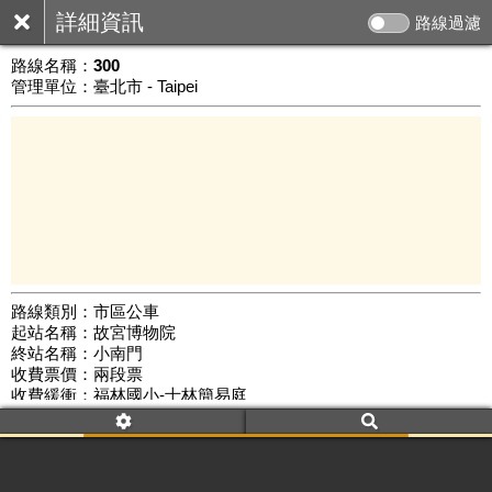
詳細資訊
路線過濾
路線名稱：
300
管理單位：臺北市 - Taipei
路線類別：市區公車
起站名稱：故宮博物院
5 km
終站名稱：小南門
公車數量: 累計576、上線272
Leaflet
|
©
Google Map
收費票價：兩段票
收費緩衝：福林國小-士林簡易庭
路線簡圖：
開新視窗瀏覽
附屬名稱：300
首班時間：平日(06:10)、假日(08:00)