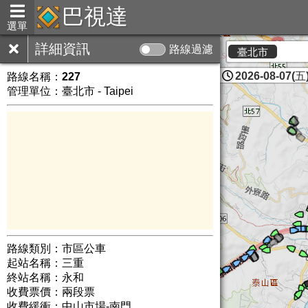
巴視達
選單
詳細資訊
路線過濾
臺北市
2026-08-07(五)
路線名稱：
227
管理單位：臺北市 - Taipei
路線類別：市區公車
起站名稱：三重
終站名稱：永和
收費票價：兩段票
收費緩衝：中山市場-南門