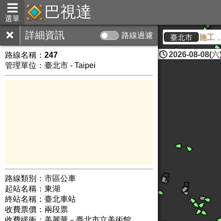
巴視達
選單
詳細資訊
路線過濾
因應環狀線北環段捷運施工，中
臺北市
2026-08-08(六)
路線名稱：
247
管理單位：臺北市 - Taipei
路線類別：市區公車
起站名稱：東湖
終站名稱：臺北車站
收費票價：兩段票
收費緩衝：美麗華－臺北市立美術館