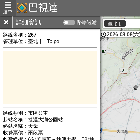
巴視達
選單
詳細資訊
路線過濾
臺北市
2026-08-08(六)
路線名稱：
267
管理單位：臺北市 - Taipei
路線類別：市區公車
起站名稱：捷運大湖公園站
終站名稱：天母
收費票價：兩段票
收費緩衝：(往)美麗華－銘傳大學、(返)銘