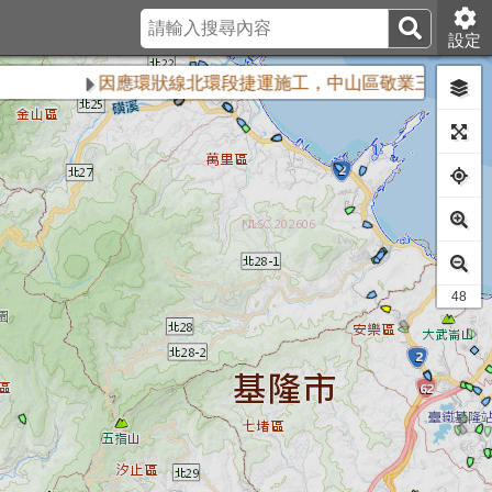
設定
因應環狀線北環段捷運施工，中山區敬業三路與樂群三路
44