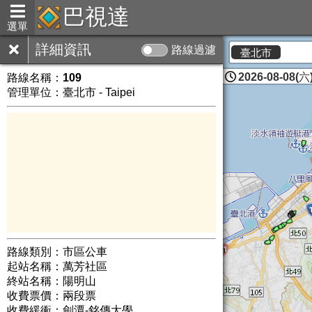
巴視達
選單
詳細資訊
路線過濾
臺北市
2026-08-08(六)
路線名稱：
109
管理單位：臺北市 - Taipei
路線類別：市區公車
起站名稱：萬芳社區
終站名稱：陽明山
收費票價：兩段票
收費緩衝：劍潭-銘傳大學