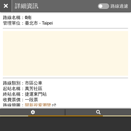
詳細資訊
路線過濾
路線名稱：
0南
管理單位：臺北市 - Taipei
路線類別：市區公車
起站名稱：萬芳社區
3 km
終站名稱：捷運東門站
公車數量: 累計6361、上線4714
Leaflet
|
©
Google Map
收費票價：一段票
路線簡圖：
開新視窗瀏覽
附屬名稱：0南
首班時間：平日(06:00)、假日(06:25)
末班時間：平日(22:50)、假日(22:50)