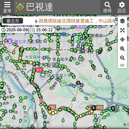
巴視達
搜尋
設定
選單
因應環狀線北環段捷運施工，中山區敬業三路
臺北市
2026-08-09(日) 15:06:12
60