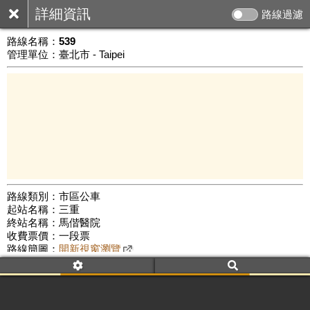
詳細資訊
路線過濾
路線名稱：
539
管理單位：臺北市 - Taipei
路線類別：市區公車
起站名稱：三重
3 km
終站名稱：馬偕醫院
公車數量: 累計7418、上線6147
Leaflet
|
©
Google Map
收費票價：一段票
路線簡圖：
開新視窗瀏覽
附屬名稱：539
首班時間：平日(06:00)、假日(09:00)
末班時間：平日(19:10)、假日(18:00)