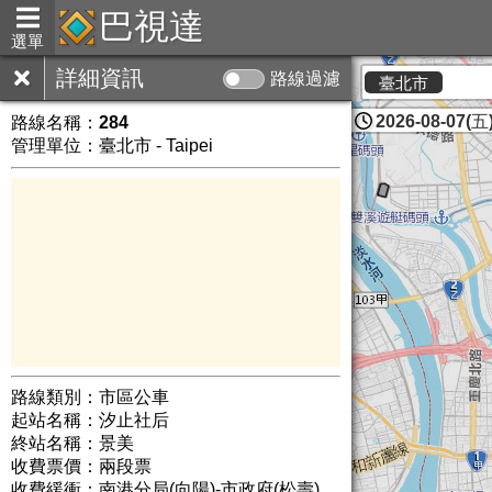
巴視達
選單
詳細資訊
路線過濾
臺北市
2026-08-07(五)
路線名稱：
284
管理單位：臺北市 - Taipei
路線類別：市區公車
起站名稱：汐止社后
終站名稱：景美
收費票價：兩段票
收費緩衝：南港分局(向陽)-市政府(松壽)