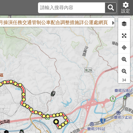
設定
月操演任務交通管制公車配合調整措施詳公運處網頁
因應南港區11
30