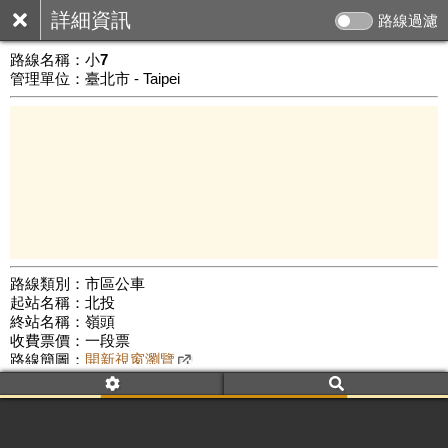
詳細資訊
路線過濾
路線名稱：
小7
管理單位：臺北市 - Taipei
路線類別：市區公車
起站名稱：北投
3 km
終站名稱：嶺頭
公車數量: 累計8773、上線7717
Leaflet
|
©
Google Map
收費票價：一段票
路線簡圖：
開新視窗瀏覽
附屬名稱：小7經嶺腳珠海路
首班時間：平日(05:40)、假日(05:40)
末班時間：平日(23:00)、假日(23:00)