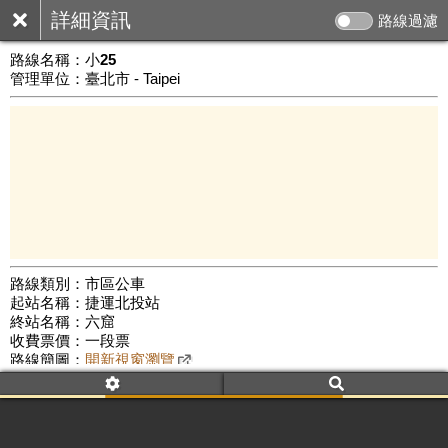
詳細資訊
路線過濾
路線名稱：
小25
管理單位：臺北市 - Taipei
路線類別：市區公車
起站名稱：捷運北投站
3 km
終站名稱：六窟
公車數量: 累計8899、上線7719
Leaflet
|
©
Google Map
收費票價：一段票
路線簡圖：
開新視窗瀏覽
附屬名稱：小25
首班時間：平日(05:20)、假日(05:20)
末班時間：平日(22:40)、假日(22:40)