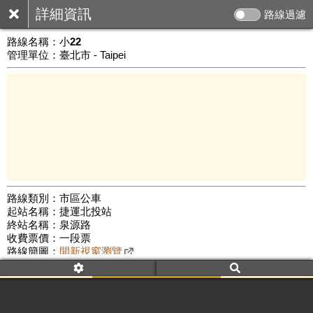
詳細資訊
路線過濾
路線名稱：
小22
管理單位：臺北市 - Taipei
路線類別：市區公車
起站名稱：捷運北投站
1 km
終站名稱：泉源路
公車數量: 累計8890、上線7977
Leaflet
|
©
Google Map
收費票價：一段票
路線簡圖：
開新視窗瀏覽
附屬名稱：小22
首班時間：平日(06:00)、假日(06:00)
末班時間：平日(23:00)、假日(23:00)