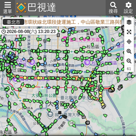
巴視達
搜尋
設定
選單
因應環狀線北環段捷運施工，中山區敬業三路與樂群三
臺北市
2026-08-08(六) 13:20:23
60