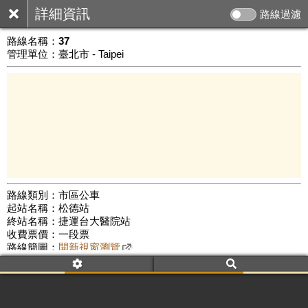
詳細資訊
路線過濾
路線名稱：
37
管理單位：臺北市 - Taipei
路線類別：市區公車
起站名稱：松德站
3 km
終站名稱：捷運台大醫院站
公車數量: 累計6466、上線5391
Leaflet
|
©
Google Map
收費票價：一段票
路線簡圖：
開新視窗瀏覽
附屬名稱：37
首班時間：平日(06:00)、假日(07:00)
末班時間：平日(19:00)、假日(19:00)