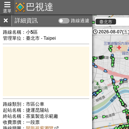
巴視達
選單
詳細資訊
路線過濾
臺北市
2026-08-07(五)
路線名稱：
小5區
管理單位：臺北市 - Taipei
路線類別：市區公車
起站名稱：捷運昆陽站
終站名稱：茶葉製造示範廠
收費票價：一段票
路線簡圖：
開新視窗瀏覽