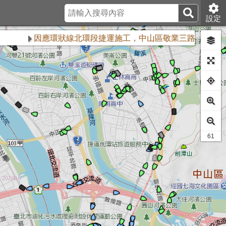
設定
因應環狀線北環段捷運施工，中山區敬業三路與樂群三路
50